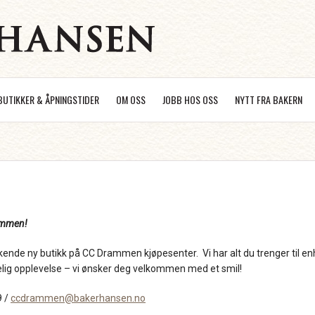
BUTIKKER & ÅPNINGSTIDER
OM OSS
JOBB HOS OSS
NYTT FRA BAKERN
ammen!
nkende ny butikk på CC Drammen kjøpesenter. Vi har alt du trenger til 
ig opplevelse – vi ønsker deg velkommen med et smil!
9 /
ccdrammen@bakerhansen.no