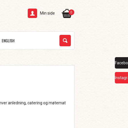
0
Min side
ENGLISH
Facebo
Instag
enhver anledning, catering og møtemat