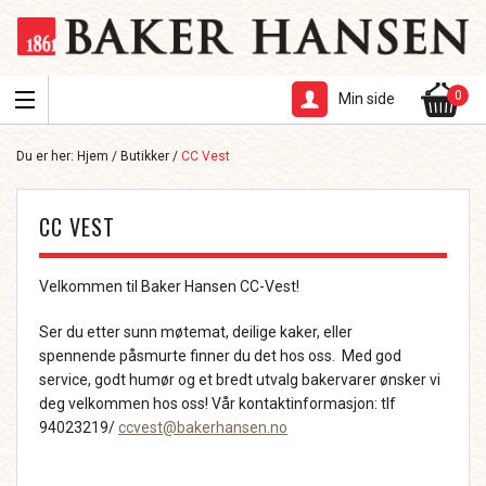
0
Min side
Du er her:
Hjem
/
Butikker
/
CC Vest
CC VEST
Velkommen til Baker Hansen CC-Vest!
Ser du etter sunn møtemat, deilige kaker, eller
spennende påsmurte finner du det hos oss. Med god
service, godt humør og et bredt utvalg bakervarer ønsker vi
deg velkommen hos oss! Vår kontaktinformasjon: tlf
94023219/
ccvest@bakerhansen.no
.