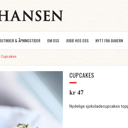
BUTIKKER & ÅPNINGSTIDER
OM OSS
JOBB HOS OSS
NYTT FRA BAKERN
/
Cupcakes
CUPCAKES
kr
47
Nydelige sjokoladecupcakes top