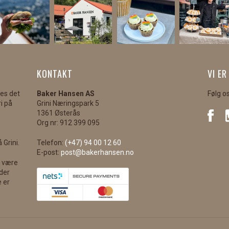
KONTAKT
VI ER
kes det
Baker Hansen AS
Følg o
i på
Grini Næringspark 5
1361 Østerås
Org nr: 912 399 095
 Grini.
Telefon:
(+47) 94 00 12 60
E-post:
post@bakerhansen.no
l være
nder
e er