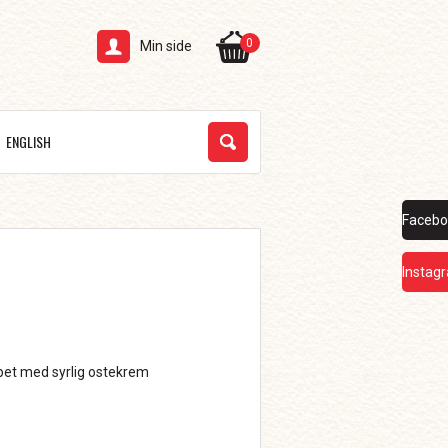
0
Min side
ENGLISH
Facebo
Instag
pet med syrlig ostekrem