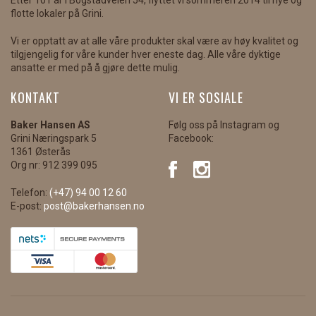
Etter 101 år i Bogstadveien 54, flyttet vi sommeren 2014 til nye og
flotte lokaler på Grini.
Vi er opptatt av at alle våre produkter skal være av høy kvalitet og
tilgjengelig for våre kunder hver eneste dag. Alle våre dyktige
ansatte er med på å gjøre dette mulig.
KONTAKT
VI ER SOSIALE
Baker Hansen AS
Følg oss på Instagram og
Grini Næringspark 5
Facebook:
1361 Østerås
Org nr: 912 399 095
Telefon:
(+47) 94 00 12 60
E-post:
post@bakerhansen.no