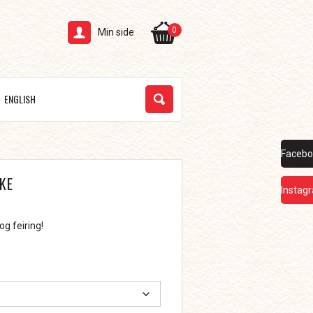
0
Min side
ENGLISH
Facebo
KE
Instag
g feiring!