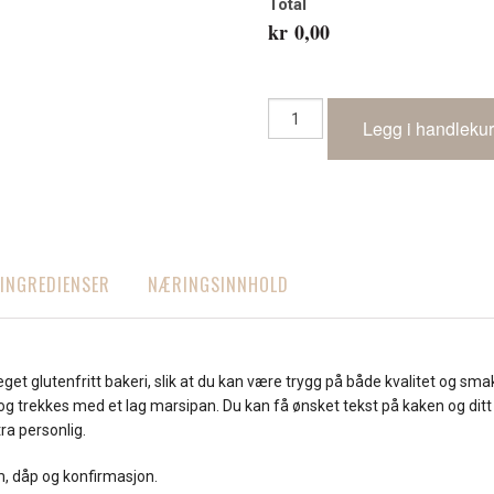
Total
kr 0,00
Glutenfri
Legg i handleku
marsipankake
antall
INGREDIENSER
NÆRINGSINNHOLD
get glutenfritt bakeri, slik at du kan være trygg på både kvalitet og sm
ll og trekkes med et lag marsipan. Du kan få ønsket tekst på kaken og dit
tra personlig.
m, dåp og konfirmasjon.