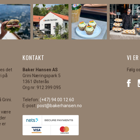
KONTAKT
VI ER
kes det
Baker Hansen AS
Følg o
i på
Grini Næringspark 5
1361 Østerås
Org nr: 912 399 095
 Grini.
Telefon:
(+47) 94 00 12 60
E-post:
post@bakerhansen.no
l være
nder
e er