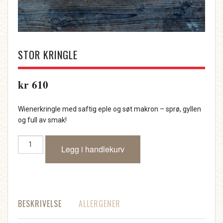
STOR KRINGLE
kr
610
Wienerkringle med saftig eple og søt makron – sprø, gyllen
og full av smak!
Stor
Legg i handlekurv
kringle
antall
BESKRIVELSE
ALLERGENER